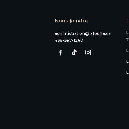
Nous joindre
L
L
administration@latouffe.ca
T
438-397-1260
L
L
L