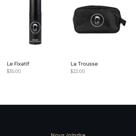
Le Fixatif
La Trousse
$
35.00
$
22.00
Nous joindre